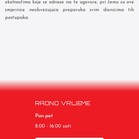
okolnostima koje se odnose na te ugovore, pri čemu su ove
smjernice neobvezujuća preporuka svim dionicima tih
postupaka.
RADNO VRIJEME
Pon-pet
8.00 - 16.00 sati