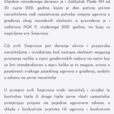
Slijedom navedenoga donesen je i Zaključak Vlade RH od
30. rujna 2021. godine, kojim je dan poticaj javnim
naručiteljima radi razmatranja potrebe izmjene ugovora o
građenju zbog navedenih okolnosti, a provedena je i
radionica HGK 11. studenoga 2021. godine, na kojoj su
najavljene ove Smjernice.
Cilj ovih Smjernica jest davanje okvira i preporuka
naručiteljima i izvođačima kod nastupa okolnosti mogućeg
priznanja razlike u cijeni građevinskih radova na način koji
će biti standardiziran u mjeri koliko je to moguće, ovisno o
posebnosti svakoga pojedinog ugovora o građenju, osobito
u odnosu na javne naručitelje.
U primjeni ovih Smjernica svaki naručitelj i izvođač te
kontrolna tijela ili druga tijela javne vlasti samostalno
primjenjuju propise na pojedine ugovorene odnose, u
skladu s konkretnim uvjetima tih ugovora i konkretnim