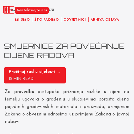
HR
Kontaktirajte nas
MI SMO
ŠTO RADIMO
ODVJETNICI
ARHIVA OBJAVA
SMJERNICE ZA POVEĆANJE
CIJENE RADOVA
Pročitaj rad u cijelosti →
15 MIN READ
Za provedbu postupaka priznanja razlike u cijeni na
temelju ugovora o građenju u slučajevima porasta cijena
pojedinih građevinskih materijala i proizvoda, primjenom
Zakona o obveznim odnosima uz primjenu Zakona o javnoj
nabavi.