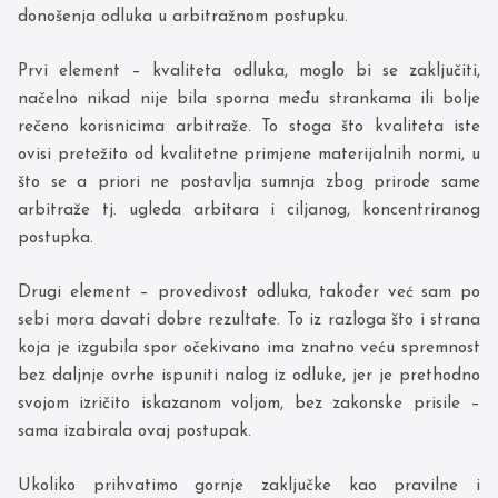
donošenja odluka u arbitražnom postupku.
Prvi element – kvaliteta odluka, moglo bi se zaključiti,
načelno nikad nije bila sporna među strankama ili bolje
rečeno korisnicima arbitraže. To stoga što kvaliteta iste
ovisi pretežito od kvalitetne primjene materijalnih normi, u
što se a priori ne postavlja sumnja zbog prirode same
arbitraže tj. ugleda arbitara i ciljanog, koncentriranog
postupka.
Drugi element – provedivost odluka, također već sam po
sebi mora davati dobre rezultate. To iz razloga što i strana
koja je izgubila spor očekivano ima znatno veću spremnost
bez daljnje ovrhe ispuniti nalog iz odluke, jer je prethodno
svojom izričito iskazanom voljom, bez zakonske prisile –
sama izabirala ovaj postupak.
Ukoliko prihvatimo gornje zaključke kao pravilne i