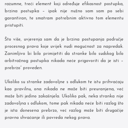
razumne, treći element koji određuje efikasnost postupka,
brzina postupka – ipak nije nužno sam sam po sebi
garantiran, te smatram potrebnim aktivno tom elementu
pristupiti.
Što više, uvjerenja sam da je brzina postupanja područje
procesnog prava koje uvijek nudi mogućnost za napredak.
Zanimljivo bi bilo primijetiti da stranke bilo sudskog bilo
arbitražnog postupka nikada neće prigovoriti da je isti –
prebrzo” proveden.
Ukoliko su stranke zadovoljne s odlukom te istu prihvaćaju
kao pravilnu, ona nikada ne može biti preuranjena, već
može biti jedino zakašnjela. Ukoliko pak, neka stranka nije
zadovoljna s odlukom, tome pak nikada neće biti razlog što
je ista donesena prebrzo, već razlog može biti drugačije
pravno shvaćanje ili povreda nekog prava.