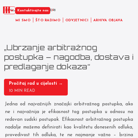
HR
Kontaktirajte nas
MI SMO
ŠTO RADIMO
ODVJETNICI
ARHIVA OBJAVA
„Ubrzanje arbitražnog
postupka – nagodba, dostava i
predlaganje dokaza“
Pročitaj rad u cijelosti →
10 MIN READ
Jedna od najvažnijih značajki arbitražnog postupka, ako
ne i najvažnija je efikasnost tog postupka u odnosu na
redovan sudski postupak. Efikasnost arbitražnog postupka
nadalje možemo definirati kao kvalitetu donesenih odluka,
provedivost tih odluka, te ne najmanje važno – brzina