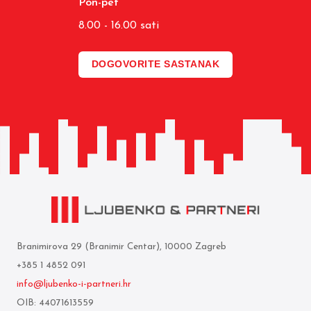
Pon-pet
8.00 - 16.00 sati
DOGOVORITE SASTANAK
Branimirova 29 (Branimir Centar), 10000 Zagreb
+385 1 4852 091
info@ljubenko-i-partneri.hr
OIB: 44071613559