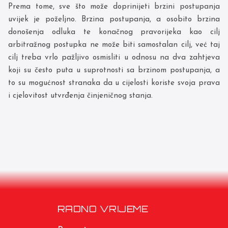
Prema tome, sve što može doprinijeti brzini postupanja
uvijek je poželjno. Brzina postupanja, a osobito brzina
donošenja odluka te konačnog pravorijeka kao cilj
arbitražnog postupka ne može biti samostalan cilj, već taj
cilj treba vrlo pažljivo osmisliti u odnosu na dva zahtjeva
koji su često puta u suprotnosti sa brzinom postupanja, a
to su mogućnost stranaka da u cijelosti koriste svoja prava
i cjelovitost utvrđenja činjeničnog stanja.
RADNO VRIJEME