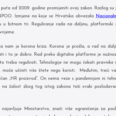
puta od 2009. godine promijeniti ovaj zakon. Razlog su
– NPOO. Izmjene na koje se Hrvatska obvezala
Nacional
 bitnom tri. Reguliranje rada na daljinu, platformski ra
rijeme.
la nam je korona kriza. Korona je prošla, a rad na dalj
ti i to je dobro. Rad preko digitalne platforme je nužnos
ato treba regulirati. Tehnologije ne mogu čekati pravnike 
, može učiniti više štete nego koristi. Međutim, treći v
ičan „HR proizvod“. On nema veze s pandemijom ni tehn
a žalost zbog tog istog zakona teži svaki poslodavac
o najavljuje Ministarstvo, znači više ograničenja za p