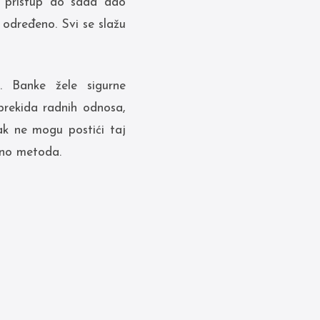
v pristup do sada dao
 određeno. Svi se slažu
. Banke žele sigurne
prekida radnih odnosa,
ak ne mogu postići taj
dino metoda.