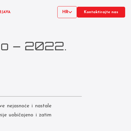
HR
BJAVA
Kontaktirajte nas
no – 2022.
ve nejasnoće i nastale
ije uobičajeno i zatim