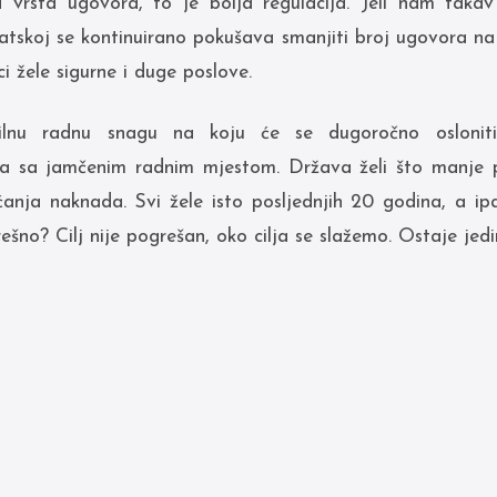
a vrsta ugovora, to je bolja regulacija. Jeli nam taka
atskoj se kontinuirano pokušava smanjiti broj ugovora na
i žele sigurne i duge poslove.
bilnu radnu snagu na koju će se dugoročno osloniti
dita sa jamčenim radnim mjestom. Država želi što manje 
ćanja naknada. Svi žele isto posljednjih 20 godina, a ip
rešno? Cilj nije pogrešan, oko cilja se slažemo. Ostaje je