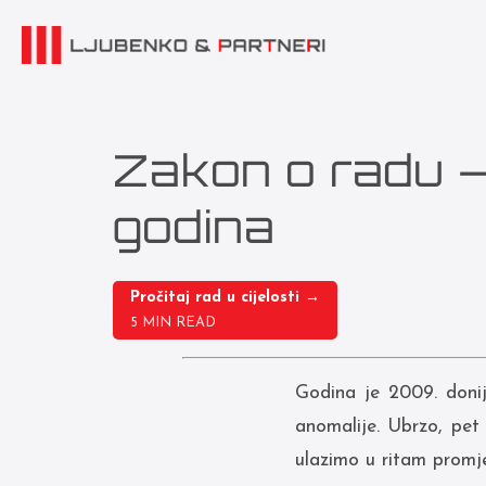
Zakon o radu 
godina
Pročitaj rad u cijelosti →
5 MIN READ
Godina je 2009. donij
anomalije. Ubrzo, pet
ulazimo u ritam promj