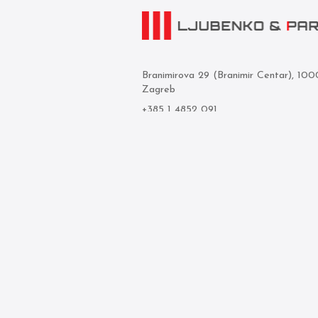
Branimirova 29 (Branimir Centar), 10
Zagreb
+385 1 4852 091
info@ljubenko-i-partneri.hr
OIB: 44071613559
Privredna banka Zagreb d.d.
IBAN: HR05 2340 0091 1103 0850 
© 2026 Ljubenko & partneri. Sva prava 