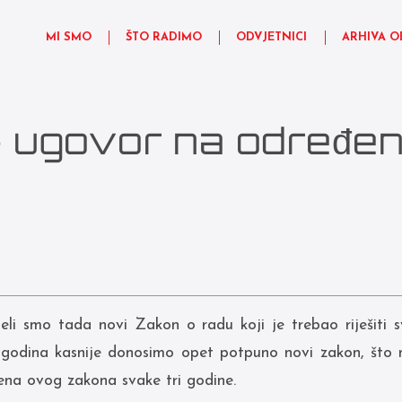
MI SMO
ŠTO RADIMO
ODVJETNICI
ARHIVA O
– ugovor na određe
eli smo tada novi Zakon o radu koji je trebao riješiti s
 godina kasnije donosimo opet potpuno novi zakon, što n
ena ovog zakona svake tri godine.