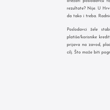
otežati poslodavcu t
rezultate? Nije. U Hrv
da tako i treba. Radnic
Poslodavci žele sta
platiše/korisnike kre
prijava na zavod, pla
cilj. Što može biti pog