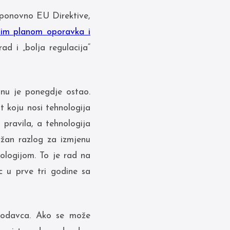
 ponovno EU Direktive,
nim planom oporavka i
d i „bolja regulacija“
inu je ponegdje ostao.
t koju nosi tehnologija
i pravila, a tehnologija
ažan razlog za izmjenu
ologijom. To je rad na
 u prve tri godine sa
oslodavca. Ako se može