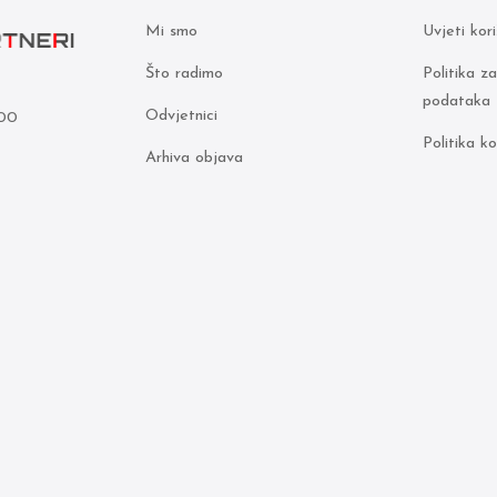
Mi smo
Uvjeti kor
Što radimo
Politika z
podataka
Odvjetnici
000
Politika ko
Arhiva objava
5
pridržana.