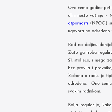
Ove ćemo godine peti 
ali i nešto važnije 
otpornosti
(NPOO) su u
ugovora na određeno v
Rad na daljinu donije
Zato ga treba regulira
21. stoljeća, i njega z
bez pravila i pravnika
Zakona o radu, je tip
određeno. Ono čemu n
svakim radnikom.
Bolja regulacija, kak