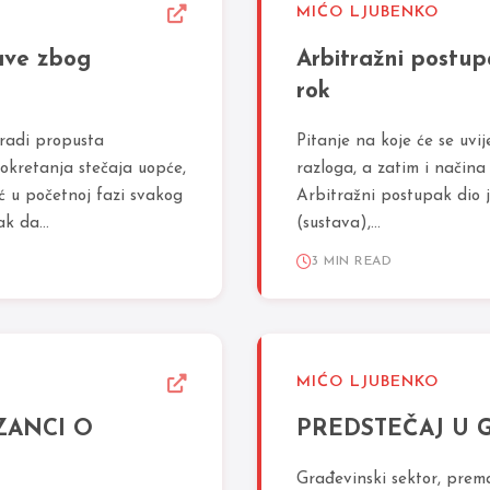
MIĆO LJUBENKO
zbog
Arbitražni postup
rok
 radi propusta
Pitanje na koje će se uvij
okretanja stečaja uopće,
razloga, a zatim i načina
eć u početnoj fazi svakog
Arbitražni postupak dio 
k da...
(sustava),...
3 MIN READ
MIĆO LJUBENKO
ZANCI O
PREDSTEČAJ U 
Građevinski sektor, prema 