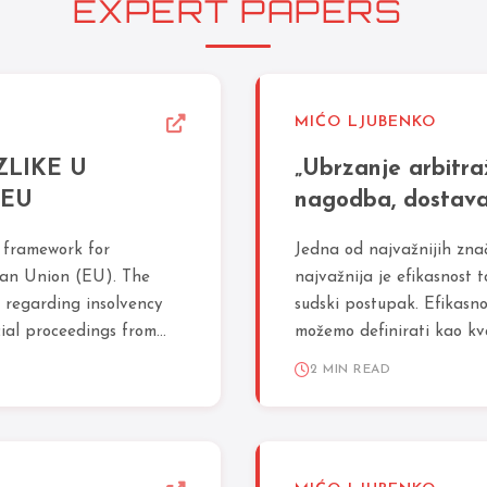
EXPERT PAPERS
MIĆO LJUBENKO
ZLIKE U
„Ubrzanje arbitr
 EU
nagodba, dostava
 framework for
Jedna od najvažnijih zna
ean Union (EU). The
najvažnija je efikasnost
 regarding insolvency
sudski postupak. Efikasn
ial proceedings from...
možemo definirati kao kva
2 MIN READ