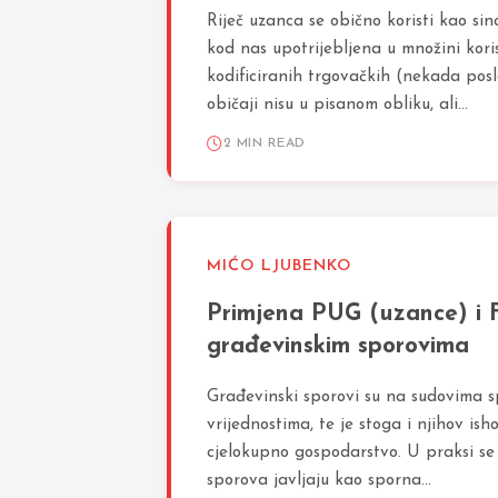
Riječ uzanca se obično koristi kao sino
kod nas upotrijebljena u množini kori
kodificiranih trgovačkih (nekada posl
običaji nisu u pisanom obliku, ali...
2 MIN READ
MIĆO LJUBENKO
Primjena PUG (uzance) i 
građevinskim sporovima
Građevinski sporovi su na sudovima s
vrijednostima, te je stoga i njihov is
cjelokupno gospodarstvo. U praksi se 
sporova javljaju kao sporna...