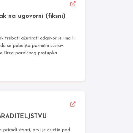
ak na ugovorni (fiksni)
ek trebati ažurirati odgovor je ima li
 da se poboljša parnični sustav.
je šireg parničnog postupka
GRADITELJSTVU
prirodi stvari, prvi je osjetio pad