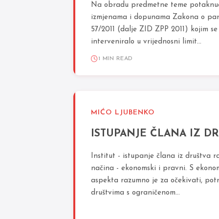
Na obradu predmetne teme potaknuo
izmjenama i dopunama Zakona o pa
57/2011 (dalje ZID ZPP 2011) kojim s
interveniralo u vrijednosni limit...
1 MIN READ
MIĆO LJUBENKO
ISTUPANJE ČLANA IZ D
Institut - istupanje člana iz društva 
načina - ekonomski i pravni. S ekono
aspekta razumno je za očekivati, pot
društvima s ograničenom...