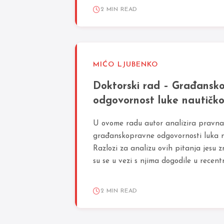
2 MIN READ
MIĆO LJUBENKO
Doktorski rad – Građansk
odgovornost luke nautičk
U ovome radu autor analizira pravna
građanskopravne odgovornosti luka n
Razlozi za analizu ovih pitanja jesu 
su se u vezi s njima dogodile u recent
2 MIN READ