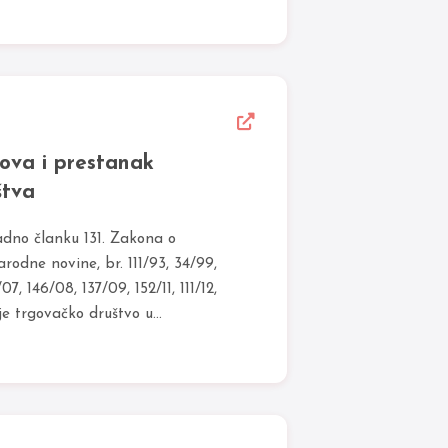
ova i prestanak
štva
dno članku 131. Zakona o
odne novine, br. 111/93, 34/99,
07, 146/08, 137/09, 152/11, 111/12,
je trgovačko društvo u...