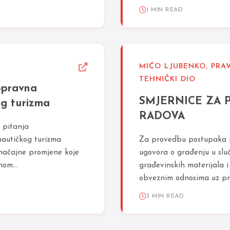
1 MIN READ
MIĆO LJUBENKO, PRAV
TEHNIČKI DIO
opravna
SMJERNICE ZA 
og turizma
RADOVA
 pitanja
autičkog turizma.
Za provedbu postupaka pr
značajne promjene koje
ugovora o građenju u slu
nom...
građevinskih materijala 
obveznim odnosima uz pri
3 MIN READ