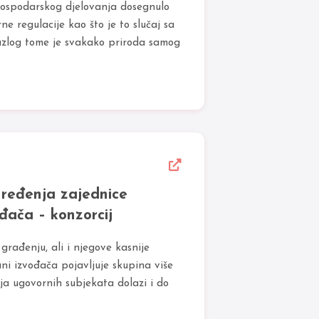
 gospodarskog djelovanja dosegnulo
e regulacije kao što je to slučaj sa
azlog tome je svakako priroda samog
uređenja zajednice
đača – konzorcij
rađenju, ali i njegove kasnije
ni izvođača pojavljuje skupina više
ja ugovornih subjekata dolazi i do