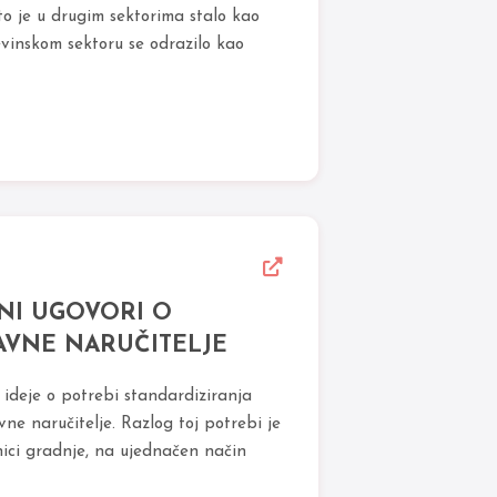
što je u drugim sektorima stalo kao
evinskom sektoru se odrazilo kao
NI UGOVORI O
AVNE NARUČITELJE
ideje o potrebi standardiziranja
ne naručitelje. Razlog toj potrebi je
nici gradnje, na ujednačen način