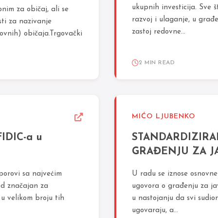
ukupnih investicija. Sve 
nim za običaj, ali se
razvoj i ulaganje, u građ
sti za nazivanje
zastoj redovne...
ovnih) običaja.Trgovački
2 MIN READ
MIĆO LJUBENKO
FIDIC-a u
STANDARDIZIRA
GRAĐENJU ZA J
porovi sa najvećim
U radu se iznose osnovne 
hod značajan za
ugovora o građenju za jav
u velikom broju tih
u nastojanju da svi sudio
ugovaraju, a...