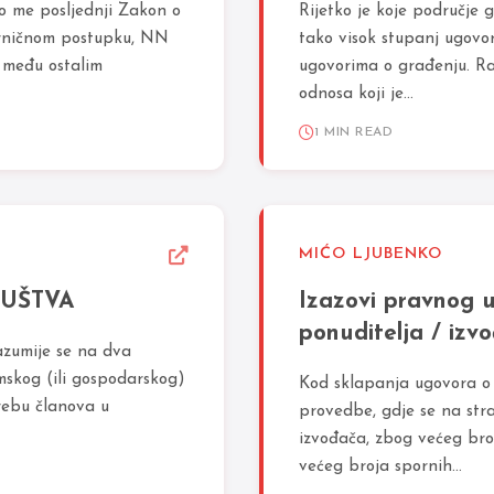
 me posljednji Zakon o
Rijetko je koje područje
rničnom postupku, NN
tako visok stupanj ugovorn
e među ostalim
ugovorima o građenju. R
odnosa koji je...
1 MIN READ
MIĆO LJUBENKO
RUŠTVA
Izazovi pravnog 
ponuditelja / izvo
razumije se na dva
mskog (ili gospodarskog)
Kod sklapanja ugovora o g
rebu članova u
provedbe, gdje se na stra
izvođača, zbog većeg bro
većeg broja spornih...