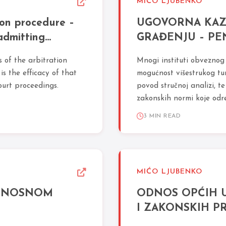
MIĆO LJUBENKO
ion procedure –
UGOVORNA KAZ
admitting
GRAĐENJU – PE
 of the arbitration
Mnogi instituti obveznog
is the efficacy of that
mogućnost višestrukog tu
ourt proceedings.
povod stručnoj analizi, t
zakonskih normi koje određ
ugovorne kazne kod...
3 MIN READ
MIĆO LJUBENKO
EDNOSNOM
ODNOS OPĆIH U
I ZAKONSKIH P