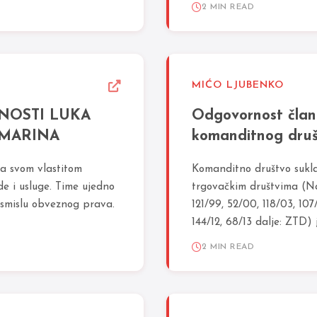
2 MIN READ
MIĆO LJUBENKO
NOSTI LUKA
Odgovornost član
 MARINA
komanditnog dru
a svom vlastitom
Komanditno društvo sukla
e i usluge. Time ujedno
trgovačkim društvima (Nar
 smislu obveznog prava.
121/99, 52/00, 118/03, 107/
144/12, 68/13 dalje: ZTD) 
2 MIN READ