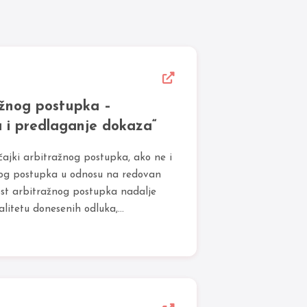
ažnog postupka –
 i predlaganje dokaza“
čajki arbitražnog postupka, ako ne i
 tog postupka u odnosu na redovan
ost arbitražnog postupka nadalje
litetu donesenih odluka,...